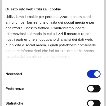
Questo sito web utilizza i cookie
Utilizziamo i cookie per personalizzare contenuti ed
Tre Pini, commercializza
annunci, per fornire funzionalità dei social media e per
diluenti, solventi e affini
analizzare il nostro traffico. Condividiamo inoltre
informazioni sul modo in cui utilizzi il nostro sito con i
nostri partner che si occupano di analisi dei dati web,
pubblicità e social media, i quali potrebbero combinarle
con altre informazioni che hai fornito loro o che hanno
raccolto dal tuo utilizzo dei loro servizi.
Selezione
PRODOTTI
Necessari
del
Diluenti
consenso
Sgrassanti
Preferenze
Sverniciatori
Acquaragie
Statistiche