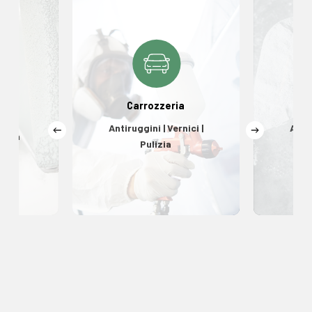
Carrozzeria
Antiruggini | Vernici |
Antir
ulizia
Pulizia