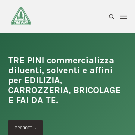
Skip
to
Menu
search
main
content
TRE PINI commercializza
diluenti, solventi e affini
per EDILIZIA,
CARROZZERIA, BRICOLAGE
E FAI DA TE.
PRODOTTI ›