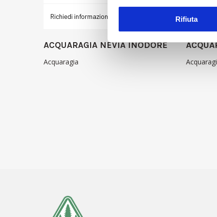
Richiedi informazioni ›
Dettagli ›
Richiedi
Rifiuta
ACQUARAGIA NEVIA INODORE
ACQUAR
Acquaragia
Acquarag