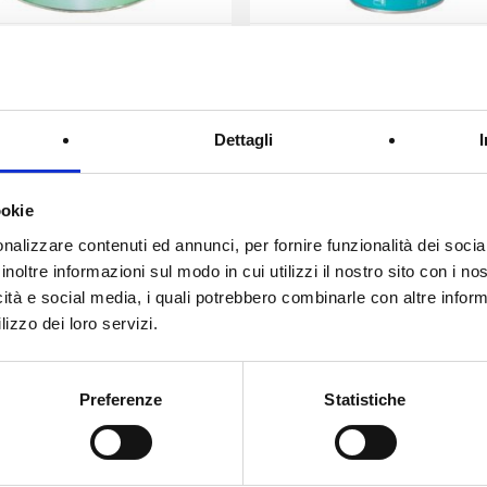
 informazioni ›
Dettagli ›
Richiedi informazioni ›
De
NE TECNICO
ACQUARAGIA 022
Dettagli
rima
Acquaragia
ookie
nalizzare contenuti ed annunci, per fornire funzionalità dei socia
inoltre informazioni sul modo in cui utilizzi il nostro sito con i n
icità e social media, i quali potrebbero combinarle con altre inform
lizzo dei loro servizi.
Preferenze
Statistiche