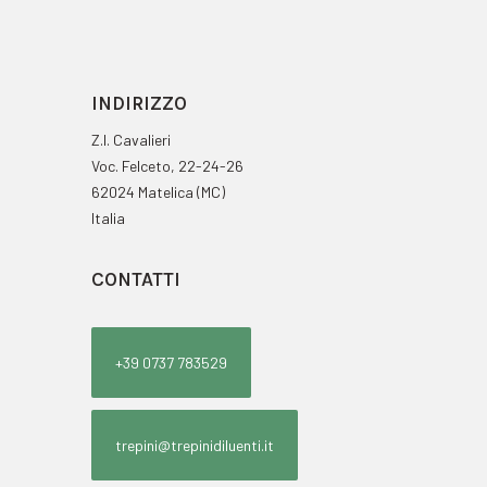
INDIRIZZO
Z.I. Cavalieri
Voc. Felceto, 22-24-26
62024 Matelica (MC)
Italia
CONTATTI
+39 0737 783529
trepini@trepinidiluenti.it