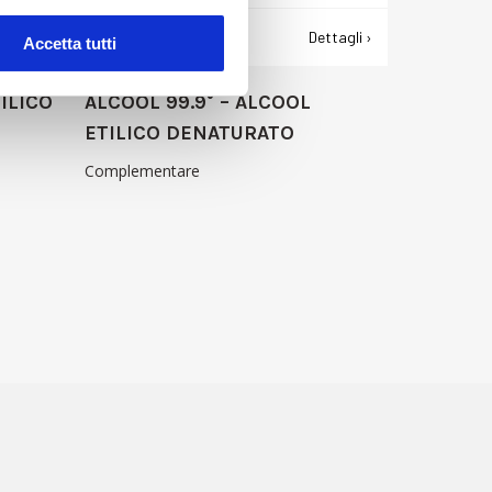
ttagli ›
Richiedi informazioni ›
Dettagli ›
Accetta tutti
ILICO
ALCOOL 99.9° – ALCOOL
ETILICO DENATURATO
Complementare