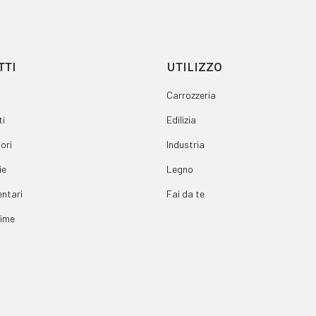
TTI
UTILIZZO
Carrozzeria
i
Edilizia
ori
Industria
ie
Legno
ntari
Fai da te
rime