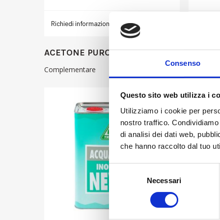
Richiedi informazioni ›
Dettagli ›
Richiedi
ACETONE PURO
ACETO
Consenso
Complementare
Materia P
Questo sito web utilizza i c
Utilizziamo i cookie per perso
nostro traffico. Condividiamo 
di analisi dei dati web, pubbl
che hanno raccolto dal tuo uti
Selezione
Necessari
del
consenso