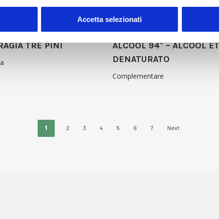
 informazioni ›
Dettagli ›
Richiedi informazioni ›
De
Accetta selezionati
AGIA TRE PINI
ALCOOL 94° – ALCOOL ET
DENATURATO
ia
Complementare
1
2
3
4
5
6
7
Next