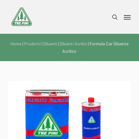
Skip
to
Menu
search
main
content
Home
|
Prodotti
|
Diluenti
|
Diluenti Acrilici
| Formula Car Diluente
Acrilico