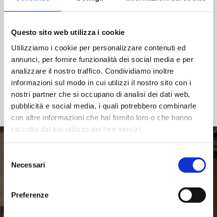
Diluente Acrilico
Questo sito web utilizza i cookie
Utilizziamo i cookie per personalizzare contenuti ed
annunci, per fornire funzionalità dei social media e per
analizzare il nostro traffico. Condividiamo inoltre
TUTTI I DILUENTI ACRILICI ›
informazioni sul modo in cui utilizzi il nostro sito con i
nostri partner che si occupano di analisi dei dati web,
pubblicità e social media, i quali potrebbero combinarle
con altre informazioni che hai fornito loro o che hanno
raccolto dal tuo utilizzo dei loro servizi.
Selezione
Scopri le altre tipologie di
Necessari
del
consenso
prodotti Trepini
Preferenze