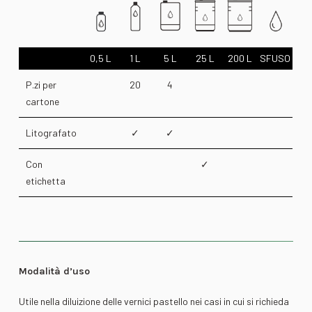
0,5 L
1 L
5 L
25 L
200 L
SFUSO
P.zi per
20
4
cartone
Litografato
✓
✓
Con
✓
etichetta
Modalità d’uso
Utile nella diluizione delle vernici pastello nei casi in cui si richieda