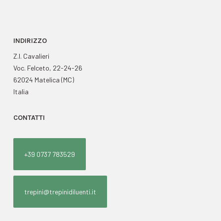
INDIRIZZO
Z.I. Cavalieri
Voc. Felceto, 22-24-26
62024 Matelica (MC)
Italia
CONTATTI
+39 0737 783529
trepini@trepinidiluenti.it