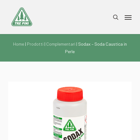
Skip
to
Menu
search
main
content
Home
|
Prodotti
|
Complementari
| Sodax – Soda Caustica in
Perle