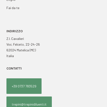
Fai da te
INDIRIZZO
Z.I. Cavalieri
Voc. Felceto, 22-24-26
62024 Matelica (MC)
Italia
CONTATTI
+39 0737 783529
trepini@trepinidiluenti.it