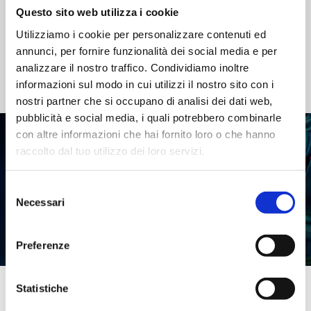
Questo sito web utilizza i cookie
Utilizziamo i cookie per personalizzare contenuti ed
TUTTI I COMPLEMENTARI ›
annunci, per fornire funzionalità dei social media e per
analizzare il nostro traffico. Condividiamo inoltre
informazioni sul modo in cui utilizzi il nostro sito con i
nostri partner che si occupano di analisi dei dati web,
pubblicità e social media, i quali potrebbero combinarle
con altre informazioni che hai fornito loro o che hanno
raccolto dal tuo utilizzo dei loro servizi.
Scopri le altre tipologie di
Selezione
prodotti Trepini
Necessari
del
consenso
Preferenze
Statistiche