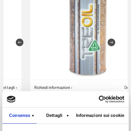
Richiedi informazioni ›
Dettagli ›
TREOIL – IL BLOCCARUGGINE
Complementare
Consenso
Dettagli
Informazioni sui cookie