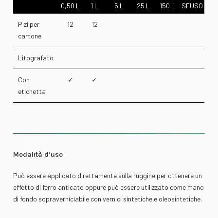
0,50 L
1 L
5 L
25 L
150 L
SFUSO
P.zi per
12
12
cartone
Litografato
Con
✓
✓
etichetta
Modalità d’uso
Può essere applicato direttamente sulla ruggine per ottenere un
effetto di ferro anticato oppure può essere utilizzato come mano
di fondo sopraverniciabile con vernici sintetiche e oleosintetiche.